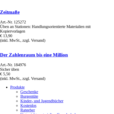
Zeitmaße
Art.-Nr. 125272
Üben an Stationen: Handlungsorientierte Materialien mit
Kopiervorlagen
€ 13,90
(inkl. MwSt., zzgl. Versand)
Der Zahlenraum bis eine Million
Art.-Nr. 184976
Sicher üben
€ 5,50
(inkl. MwSt., zzgl. Versand)
Navigation
Produkte
überspringen
Geschenke
Burgentüte
Kinder- und Jugendbücher
Kostenlos
Ratgeber