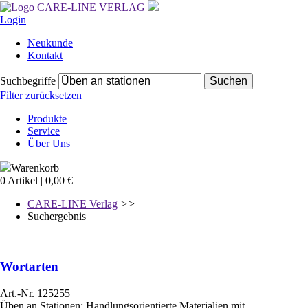
Login
Navigation
Neukunde
überspringen
Kontakt
Suchbegriffe
Filter zurücksetzen
Navigation
Produkte
überspringen
Service
Über Uns
Warenkorb
0 Artikel | 0,00 €
CARE-LINE Verlag
>>
Suchergebnis
Wortarten
Art.-Nr. 125255
Üben an Stationen: Handlungsorientierte Materialien mit