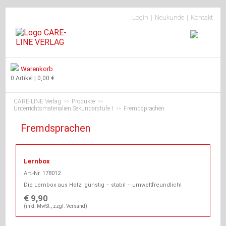
Navigation
Login
Neukunde
Kontakt
überspringen
Warenkorb
0 Artikel | 0,00 €
CARE-LINE Verlag
Produkte
>>
>>
Unterrichtsmaterialien Sekundarstufe I
Fremdsprachen
>>
Fremdsprachen
Lernbox
Art.-Nr. 178012
Die Lernbox aus Holz: günstig – stabil – umweltfreundlich!
€ 9,90
(inkl. MwSt., zzgl. Versand)