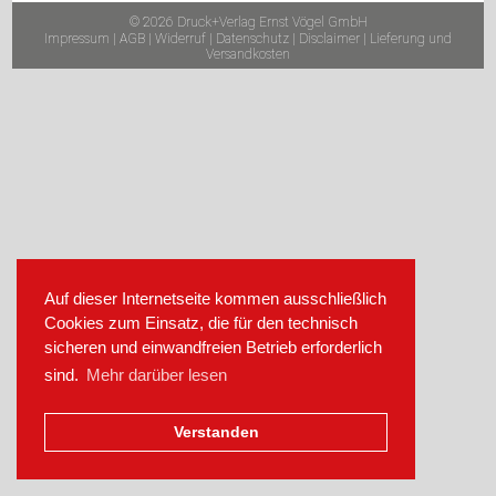
© 2026 Druck+Verlag Ernst Vögel GmbH
Impressum
|
AGB
|
Widerruf
|
Datenschutz
|
Disclaimer
|
Lieferung und
Versandkosten
Auf dieser Internetseite kommen ausschließlich
Cookies zum Einsatz, die für den technisch
sicheren und einwandfreien Betrieb erforderlich
sind.
Mehr darüber lesen
Verstanden