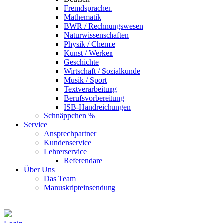
Fremdsprachen
Mathematik
BWR / Rechnungswesen
Naturwissenschaften
Physik / Chemie
Kunst / Werken
Geschichte
Wirtschaft / Sozialkunde
Musik / Sport
Textverarbeitung
Berufsvorbereitung
ISB-Handreichungen
Schnäppchen %
Service
Ansprechpartner
Kundenservice
Lehrerservice
Referendare
Über Uns
Das Team
Manuskripteinsendung