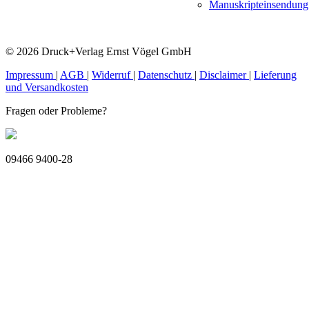
Manuskripteinsendung
© 2026 Druck+Verlag Ernst Vögel GmbH
Impressum
|
AGB
|
Widerruf
|
Datenschutz
|
Disclaimer
|
Lieferung
und Versandkosten
Fragen oder Probleme?
09466 9400-28