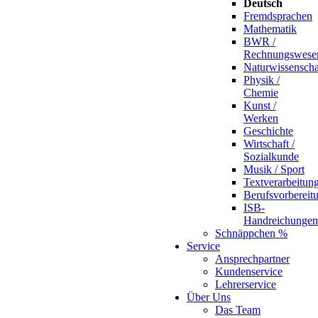
Deutsch
Fremdsprachen
Mathematik
BWR /
Rechnungswese
Naturwissenscha
Physik /
Chemie
Kunst /
Werken
Geschichte
Wirtschaft /
Sozialkunde
Musik / Sport
Textverarbeitun
Berufsvorbereit
ISB-
Handreichungen
Schnäppchen %
Service
Ansprechpartner
Kundenservice
Lehrerservice
Über Uns
Das Team