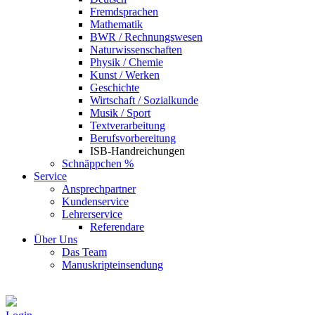
Fremdsprachen
Mathematik
BWR / Rechnungswesen
Naturwissenschaften
Physik / Chemie
Kunst / Werken
Geschichte
Wirtschaft / Sozialkunde
Musik / Sport
Textverarbeitung
Berufsvorbereitung
ISB-Handreichungen
Schnäppchen %
Service
Ansprechpartner
Kundenservice
Lehrerservice
Referendare
Über Uns
Das Team
Manuskripteinsendung