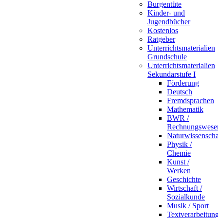
Burgentüte
Kinder- und
Jugendbücher
Kostenlos
Ratgeber
Unterrichtsmaterialien
Grundschule
Unterrichtsmaterialien
Sekundarstufe I
Förderung
Deutsch
Fremdsprachen
Mathematik
BWR /
Rechnungswese
Naturwissenscha
Physik /
Chemie
Kunst /
Werken
Geschichte
Wirtschaft /
Sozialkunde
Musik / Sport
Textverarbeitun