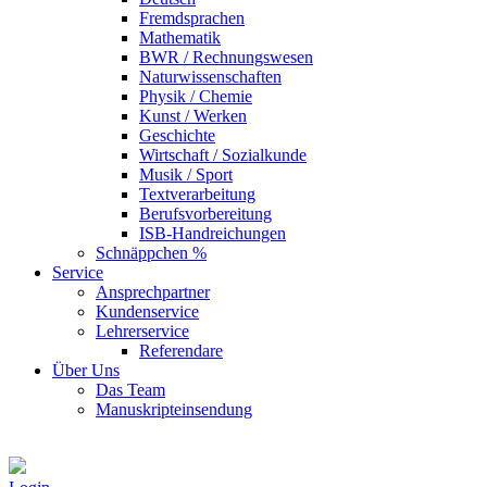
Fremdsprachen
Mathematik
BWR / Rechnungswesen
Naturwissenschaften
Physik / Chemie
Kunst / Werken
Geschichte
Wirtschaft / Sozialkunde
Musik / Sport
Textverarbeitung
Berufsvorbereitung
ISB-Handreichungen
Schnäppchen %
Service
Ansprechpartner
Kundenservice
Lehrerservice
Referendare
Über Uns
Das Team
Manuskripteinsendung