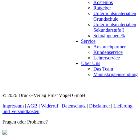
Kostenlos
Ratgeber
Unterrichtsmaterialien
Grundschule
Unterrichtsmaterialien
Sekundarstufe I
Schnäppchen %
Service
Ansprechpartner
Kundenservice
Lehrerservice
Über Uns
Das Team
Manuskripteinsendung
© 2026 Druck+Verlag Ernst Vögel GmbH
Impressum
|
AGB
|
Widerruf
|
Datenschutz
|
Disclaimer
|
Lieferung
und Versandkosten
Fragen oder Probleme?