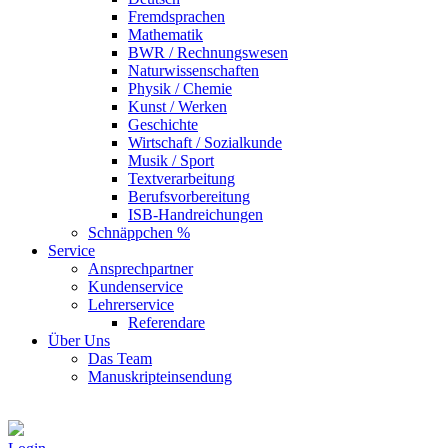
Fremdsprachen
Mathematik
BWR / Rechnungswesen
Naturwissenschaften
Physik / Chemie
Kunst / Werken
Geschichte
Wirtschaft / Sozialkunde
Musik / Sport
Textverarbeitung
Berufsvorbereitung
ISB-Handreichungen
Schnäppchen %
Service
Ansprechpartner
Kundenservice
Lehrerservice
Referendare
Über Uns
Das Team
Manuskripteinsendung