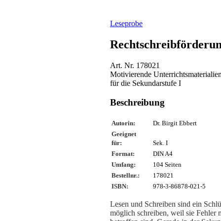
Leseprobe
Rechtschreibförderu
Art. Nr. 178021
Motivierende Unterrichtsmaterialie
für die Sekundarstufe I
Beschreibung
Autorin:
Dr. Birgit Ebbert
Geeignet
für:
Sek. I
Format:
DIN A4
Umfang:
104 Seiten
Bestellnr.:
178021
ISBN:
978-3-86878-021-5
Lesen und Schreiben sind ein Schlü
möglich schreiben, weil sie Fehle