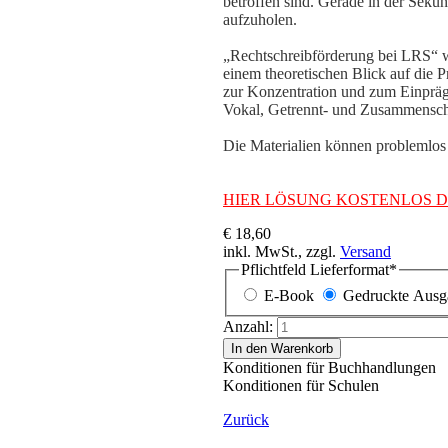
betroffen sind. Gerade in der Seku
aufzuholen.
„Rechtschreibförderung bei LRS“ wi
einem theoretischen Blick auf die P
zur Konzentration und zum Einprä
Vokal, Getrennt- und Zusammenschr
Die Materialien können problemlos
HIER LÖSUNG KOSTENLOS 
€ 18,60
inkl. MwSt., zzgl.
Versand
Pflichtfeld
Lieferformat
*
E-Book
Gedruckte Ausg
Anzahl:
In den Warenkorb
Konditionen für Buchhandlungen
Konditionen für Schulen
Zurück