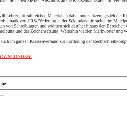
ndarstufe haben Sie den Anschluss an die Klassenkameraden oft verlor
ll Lehrer mit zahlreichen Materialien dabei unterstützen, gezielt di
roblematik von LRS-Förderung in der Sekundarstufe stehen im Mittelpunk
gen von Schreibungen und widmen sich darüber hinaus den Bereichen
eibung und der Zeichensetzung. Weiterhin werden Merkwörter und vers
 auch im ganzen Klassenverband zur Förderung der Rechtschreibkompe
DOWNLOADEN!
abe