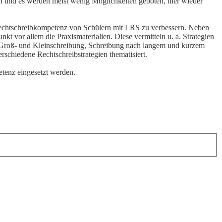
en und es werden meist wenig Möglichkeiten geboten, hier wieder
e Rechtschreibkompetenz von Schülern mit LRS zu verbessern. Neben
t vor allem die Praxismaterialien. Diese vermitteln u. a. Strategien
 Groß- und Kleinschreibung, Schreibung nach langem und kurzem
chiedene Rechtschreibstrategien thematisiert.
tenz eingesetzt werden.