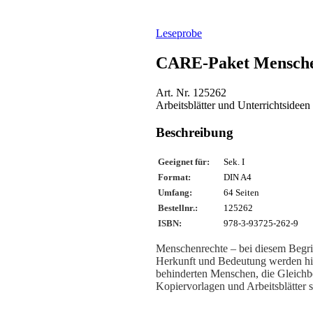
Leseprobe
CARE-Paket Mensche
Art. Nr. 125262
Arbeitsblätter und Unterrichtsideen
Beschreibung
Geeignet für:
Sek. I
Format:
DIN A4
Umfang:
64 Seiten
Bestellnr.:
125262
ISBN:
978-3-93725-262-9
Menschenrechte – bei diesem Begri
Herkunft und Bedeutung werden hie
behinderten Menschen, die Gleichbe
Kopiervorlagen und Arbeitsblätter