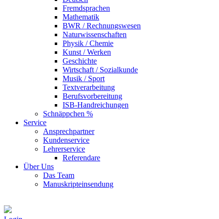
Fremdsprachen
Mathematik
BWR / Rechnungswesen
Naturwissenschaften
Physik / Chemie
Kunst / Werken
Geschichte
Wirtschaft / Sozialkunde
Musik / Sport
Textverarbeitung
Berufsvorbereitung
ISB-Handreichungen
Schnäppchen %
Service
Ansprechpartner
Kundenservice
Lehrerservice
Referendare
Über Uns
Das Team
Manuskripteinsendung