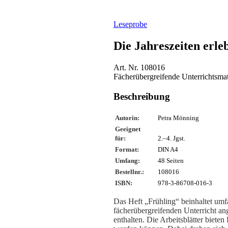
Leseprobe
Die Jahreszeiten erle
Art. Nr. 108016
Fächerübergreifende Unterrichtsmat
Beschreibung
Autorin:
Petra Mönning
Geeignet
für:
2.–4. Jgst.
Format:
DIN A4
Umfang:
48 Seiten
Bestellnr.:
108016
ISBN:
978-3-86708-016-3
Das Heft „Frühling“ beinhaltet umf
fächerübergreifenden Unterricht an
enthalten. Die Arbeitsblätter biet