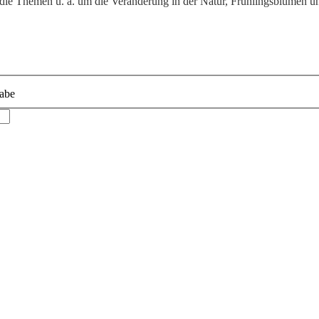
ie Themen u. a. um die Veränderung in der Natur, Frühlingsblumen und
abe