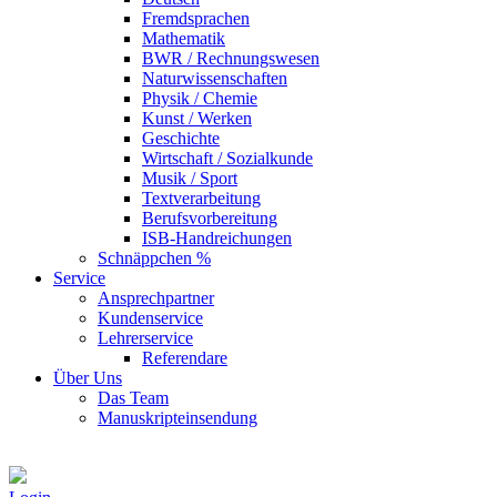
Fremdsprachen
Mathematik
BWR / Rechnungswesen
Naturwissenschaften
Physik / Chemie
Kunst / Werken
Geschichte
Wirtschaft / Sozialkunde
Musik / Sport
Textverarbeitung
Berufsvorbereitung
ISB-Handreichungen
Schnäppchen %
Service
Ansprechpartner
Kundenservice
Lehrerservice
Referendare
Über Uns
Das Team
Manuskripteinsendung