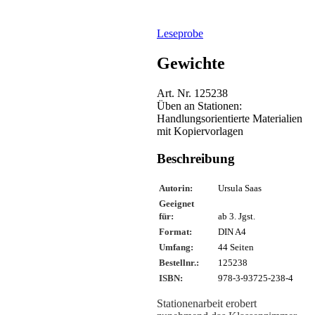
Leseprobe
Gewichte
Art. Nr. 125238
Üben an Stationen:
Handlungsorientierte Materialien
mit Kopiervorlagen
Beschreibung
Autorin:
Ursula Saas
Geeignet
für:
ab 3. Jgst.
Format:
DIN A4
Umfang:
44 Seiten
Bestellnr.:
125238
ISBN:
978-3-93725-238-4
Stationenarbeit erobert