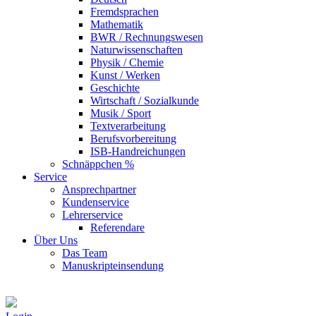
Fremdsprachen
Mathematik
BWR / Rechnungswesen
Naturwissenschaften
Physik / Chemie
Kunst / Werken
Geschichte
Wirtschaft / Sozialkunde
Musik / Sport
Textverarbeitung
Berufsvorbereitung
ISB-Handreichungen
Schnäppchen %
Service
Ansprechpartner
Kundenservice
Lehrerservice
Referendare
Über Uns
Das Team
Manuskripteinsendung