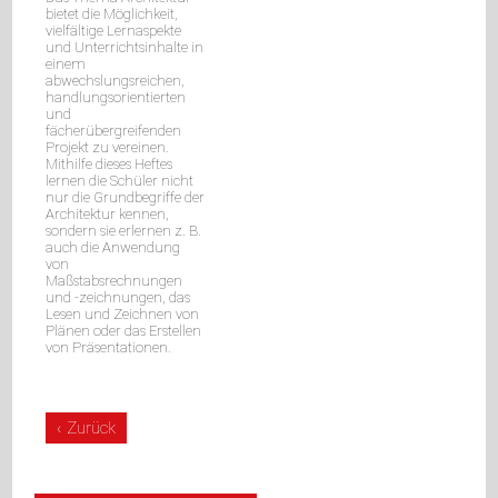
bietet die Möglichkeit,
/
vielfältige Lernaspekte
Sozialkunde
und Unterrichtsinhalte in
Musik
einem
abwechslungsreichen,
/
handlungsorientierten
Sport
und
Textverarbeitung
fächerübergreifenden
Berufsvorbereitung
Projekt zu vereinen.
Mithilfe dieses Heftes
ISB-
lernen die Schüler nicht
Handreichungen
nur die Grundbegriffe der
Schnäppchen
Architektur kennen,
%
sondern sie erlernen z. B.
auch die Anwendung
Service
von
Ansprechpartner
Maßstabsrechnungen
Kundenservice
und -zeichnungen, das
Lesen und Zeichnen von
Lehrerservice
Plänen oder das Erstellen
Referendare
von Präsentationen.
Über
Uns
Das
Team
Zurück
Manuskripteinsendung