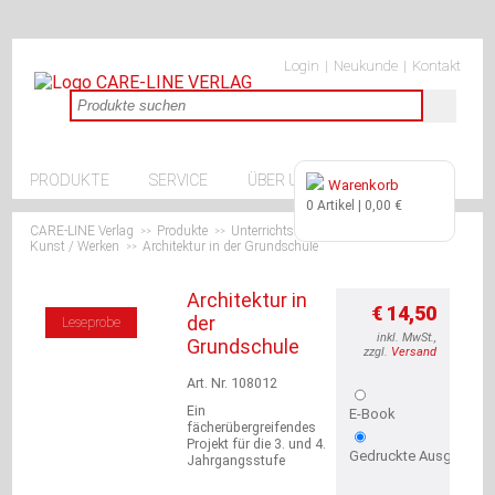
Navigation
Navigation
Produkte
überspringen
Login
Neukunde
Kontakt
überspringen
Geschenke
Burgentüte
Kinder-
und
Jugendbücher
Navigation
PRODUKTE
SERVICE
ÜBER UNS
Warenkorb
Kostenlos
überspringen
0 Artikel | 0,00 €
Grundschule
CARE-LINE Verlag
Sekundarstufe
Produkte
Unterrichtsmaterialien Grundschule
>>
>>
>>
Kunst / Werken
Architektur in der Grundschule
>>
Lösungshefte
Ratgeber
Unterrichtsmaterialien
Architektur in
€ 14,50
Grundschule
der
Leseprobe
Förderung
inkl. MwSt.,
Grundschule
zzgl.
Versand
Deutsch
Fremdsprachen
Art. Nr. 108012
Mathematik
Ein
E-Book
Sachunterricht
fächerübergreifendes
Kunst
Projekt für die 3. und 4.
Gedruckte Ausgabe
Jahrgangsstufe
/
Werken