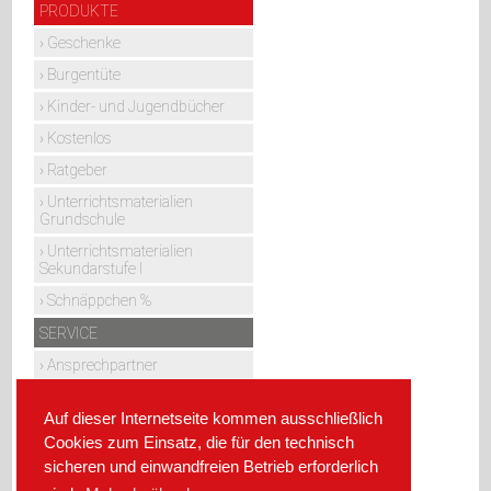
Navigation
PRODUKTE
überspringen
Geschenke
Burgentüte
Kinder- und Jugendbücher
Kostenlos
Ratgeber
Unterrichtsmaterialien
Grundschule
Unterrichtsmaterialien
Sekundarstufe I
Schnäppchen %
SERVICE
Ansprechpartner
Kundenservice
Auf dieser Internetseite kommen ausschließlich
Lehrerservice
Cookies zum Einsatz, die für den technisch
ÜBER UNS
sicheren und einwandfreien Betrieb erforderlich