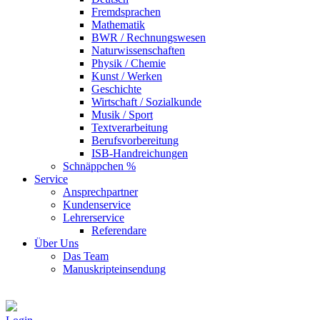
Fremdsprachen
Mathematik
BWR / Rechnungswesen
Naturwissenschaften
Physik / Chemie
Kunst / Werken
Geschichte
Wirtschaft / Sozialkunde
Musik / Sport
Textverarbeitung
Berufsvorbereitung
ISB-Handreichungen
Schnäppchen %
Service
Ansprechpartner
Kundenservice
Lehrerservice
Referendare
Über Uns
Das Team
Manuskripteinsendung