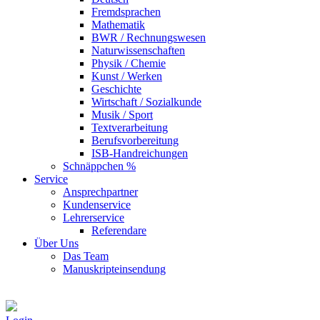
Fremdsprachen
Mathematik
BWR / Rechnungswesen
Naturwissenschaften
Physik / Chemie
Kunst / Werken
Geschichte
Wirtschaft / Sozialkunde
Musik / Sport
Textverarbeitung
Berufsvorbereitung
ISB-Handreichungen
Schnäppchen %
Service
Ansprechpartner
Kundenservice
Lehrerservice
Referendare
Über Uns
Das Team
Manuskripteinsendung