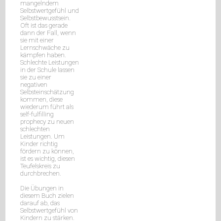
mangelndem
/
Selbstwertgefühl und
Sozialkunde
Selbstbewusstsein.
Oft ist das gerade
Musik
dann der Fall, wenn
/
sie mit einer
Sport
Lernschwäche zu
kämpfen haben.
Textverarbeitung
Schlechte Leistungen
Berufsvorbereitung
in der Schule lassen
ISB-
sie zu einer
Handreichungen
negativen
Selbsteinschätzung
Schnäppchen
kommen, diese
%
wiederum führt als
Service
self-fulfilling
Ansprechpartner
prophecy zu neuen
schlechten
Kundenservice
Leistungen. Um
Lehrerservice
Kinder richtig
Referendare
fördern zu können,
Über
ist es wichtig, diesen
Teufelskreis zu
Uns
durchbrechen.
Das
Team
Die Übungen in
diesem Buch zielen
Manuskripteinsendung
darauf ab, das
Selbstwertgefühl von
Kindern zu stärken.