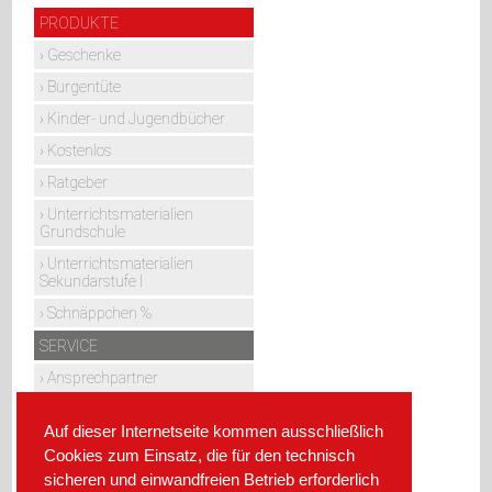
Navigation
PRODUKTE
überspringen
Geschenke
Burgentüte
Kinder- und Jugendbücher
Kostenlos
Ratgeber
Unterrichtsmaterialien
Grundschule
Unterrichtsmaterialien
Sekundarstufe I
Schnäppchen %
SERVICE
Ansprechpartner
Kundenservice
Auf dieser Internetseite kommen ausschließlich
Lehrerservice
Cookies zum Einsatz, die für den technisch
ÜBER UNS
sicheren und einwandfreien Betrieb erforderlich