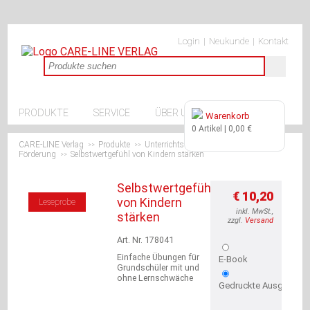
Navigation
Navigation
Produkte
überspringen
Login
Neukunde
Kontakt
überspringen
Geschenke
Burgentüte
Kinder-
und
Jugendbücher
Navigation
PRODUKTE
SERVICE
ÜBER UNS
Warenkorb
Kostenlos
überspringen
0 Artikel | 0,00 €
Grundschule
CARE-LINE Verlag
Sekundarstufe
Produkte
Unterrichtsmaterialien Grundschule
>>
>>
>>
Förderung
Selbstwertgefühl von Kindern stärken
>>
Lösungshefte
Ratgeber
Unterrichtsmaterialien
Selbstwertgefühl
€ 10,20
Grundschule
von Kindern
Leseprobe
Förderung
inkl. MwSt.,
stärken
zzgl.
Versand
Deutsch
Fremdsprachen
Art. Nr. 178041
Mathematik
Einfache Übungen für
E-Book
Sachunterricht
Grundschüler mit und
Kunst
ohne Lernschwäche
Gedruckte Ausgabe
/
Werken