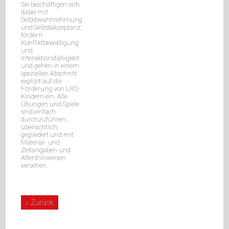
Sie beschäftigen sich
dabei mit
Selbstwahrnehmung
und Selbstakzeptanz,
fördern
Konfliktbewältigung
und
Interaktionsfähigkeit
und gehen in einem
speziellen Abschnitt
explizit auf die
Förderung von LRS-
Kindern ein. Alle
Übungen und Spiele
sind einfach
durchzuführen,
übersichtlich
gegliedert und mit
Material- und
Zeitangaben und
Altershinweisen
versehen.
Zurück