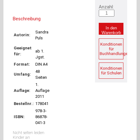
Musik
Anzahl:
Sonstige
Materialien
Beschreibung
ISB-
Handreichungen
In den
Sandra
Unterrichtsmaterialien
Warenkorb
Autorin:
Puls
Sekundarstufe
I
Konditionen
Geeignet
für
Förderung
ab 1.
Buchhandlungen
für:
Deutsch
Jgst.
Fremdsprachen
Format:
DIN A4
Mathematik
Konditionen
48
für Schulen
BWR
Umfang:
Seiten
/
1.
Rechnungswesen
Auflage:
Auflage
Naturwissenschaften
2011
Physik
Bestellnr.:
178041
/
Chemie
978-3-
Kunst
ISBN:
86878-
/
041-3
Werken
Nicht selten leiden
Geschichte
Kinder an
Wirtschaft